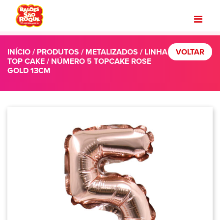
INÍCIO
/
PRODUTOS
/
METALIZADOS
/
LINHA
VOLTAR
TOP CAKE
/ NÚMERO 5 TOPCAKE ROSE
GOLD 13CM