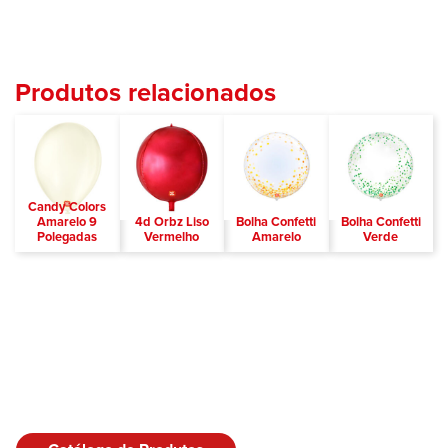
Produtos relacionados
Candy Colors
Amarelo 9
4d Orbz Liso
Bolha Confetti
Bolha Confetti
Polegadas
Vermelho
Amarelo
Verde