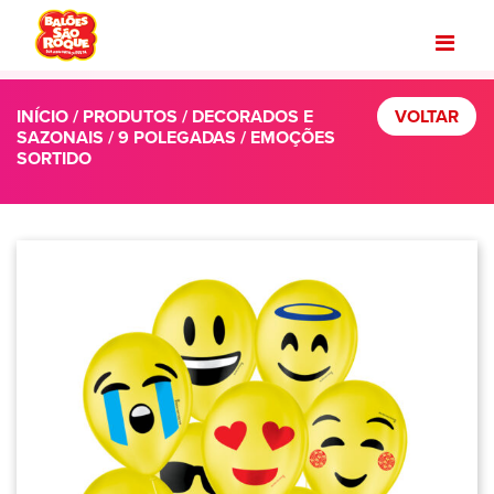
INÍCIO
/
PRODUTOS
/
DECORADOS E
VOLTAR
SAZONAIS
/
9 POLEGADAS
/ EMOÇÕES
SORTIDO