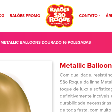
OG
BALÕES PROMO
CONTATO
ÁR
 METALLIC BALLOONS DOURADO 16 POLEGADAS
Metallic Balloo
Com qualidade, resistênc
São Roque da linha Metal
toque de luxo e sofistica
definitivamente incríveis
durabilidade necessárias
de toda festa, com muit