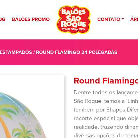
OG
BALÕES PROMO
CONTATO
ÁR
 ESTAMPADOS
/ ROUND FLAMINGO 24 POLEGADAS
Round Flamingo
Dentre todos os lançame
São Roque, temos a ‘Linh
também por Shapes Dife
recorte especial que obj
realidade, trazendo din
diversas opções de temas